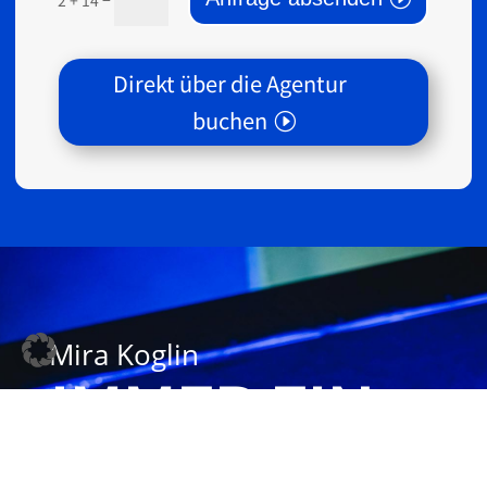
Direkt über die Agentur
buchen
Mira Koglin
IMMER EIN
GEWINN.